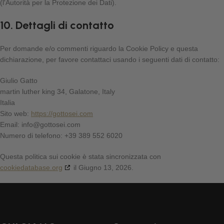
(l'Autorità per la Protezione dei Dati).
10. Dettagli di contatto
Per domande e/o commenti riguardo la Cookie Policy e questa
dichiarazione, per favore contattaci usando i seguenti dati di contatto:
Giulio Gatto
martin luther king 34, Galatone, Italy
Italia
Sito web:
https://gottosei.com
Email:
info@
gottosei.com
Numero di telefono: +39 389 552 6020
Questa politica sui cookie è stata sincronizzata con
cookiedatabase.org
il Giugno 13, 2026.