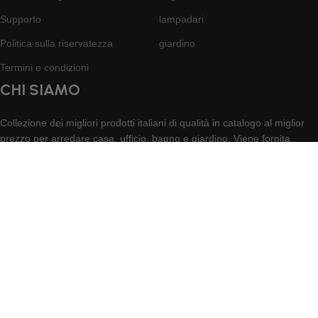
Supporto
lampadari
Politica sulla riservatezza
giardino
Termini e condizioni
CHI SIAMO
Collezione dei migliori prodotti italiani di qualità in catalogo al miglior
prezzo per arredare casa, ufficio, bagno e giardino. Viene fornita
assistenza pre e post-ordine.
Con amore, negozio online Gottosei
© Gottosei. Tutti i diritti riservati 2026.
Home
0
items
Carrello
Supporto