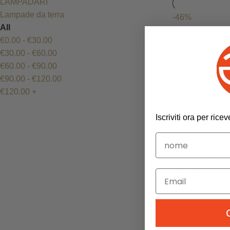
LAMPADARI
Lampade da terra
-46%
All
€
0.00
-
€
30.00
€
30.00
-
€
60.00
€
60.00
-
€
90.00
LAMPADA 
€
90.00
-
€
120.00
BIANCA
€
120.00
+
LAMPADARI
,
L
Iscriviti ora per ric
€
50.00
€
92.00
consegna gr
- Ago 21, 2026, n
Spagna, Portoga
Regno Unito
Aggiungi al carr