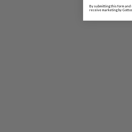
By submitting this form and 
receive marketing by Gottos
CHI SIAMO
Categories
Diventa Fornitore
interno
Il mio account
ufficio
Localita Disagiate
bagno
Supporto
lampadari
Politica sulla riservatezza
giardino
Termini e condizioni