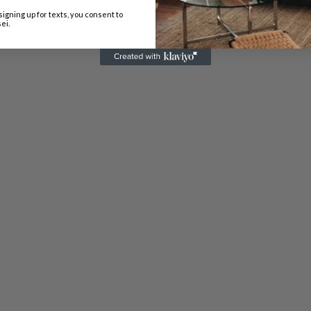
signing up for texts, you consent to
ei.
CHI SIAM
Collezione dei mi
arredare casa, u
Con amore, nego