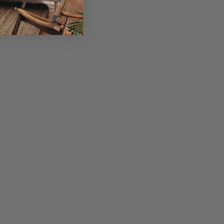
O
gliori prodotti italiani di qualità in catalogo al miglior prezzo per
fficio, bagno e giardino. Viene fornita assistenza pre e post-ordine.
zio online Gottosei