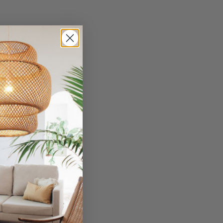
A
ra
da Ago 12, 2026
talia, Francia,
elgio, Malta e