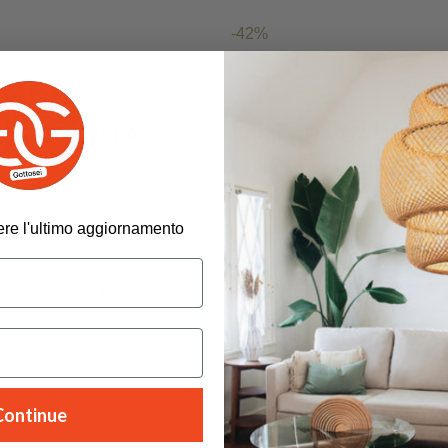
-42%
GARBATELLA
LAMPADA DA TERR
PINCARA ORO
ampade da terra
LAMPADARI
,
Lampade da ter
evere l'ultimo aggiornamento
€
135.00
€
232.00
atuita, stimata da Ago 12, 2026
consegna gratuita, stimata 
egli Stati Uniti, Italia, Francia,
- Ago 21, 2026, negli Stati Uniti, I
llo, Germania, Belgio, Malta e
Spagna, Portogallo, Germania, B
Regno Unito
ello
Aggiungi al carrello
Continue