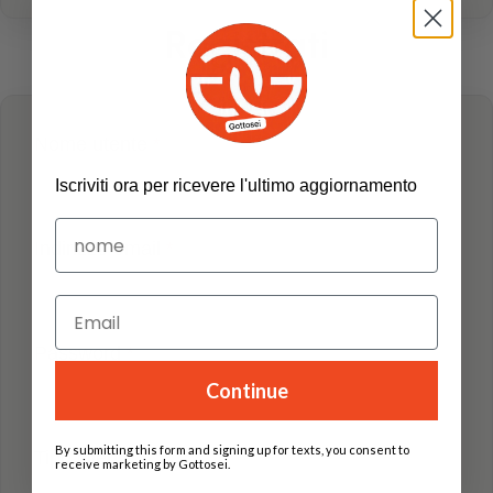
Registrati
Nome utente
*
Iscriviti ora per ricevere l'ultimo aggiornamento
Indirizzo email
*
Password
*
Continue
By submitting this form and signing up for texts, you consent to
Tipo cliente
*
receive marketing by Gottosei.