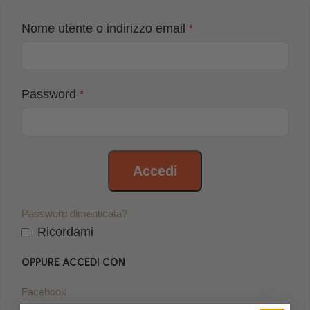
Nome utente o indirizzo email
*
Password
*
Accedi
Password dimenticata?
Ricordami
OPPURE ACCEDI CON
Facebook