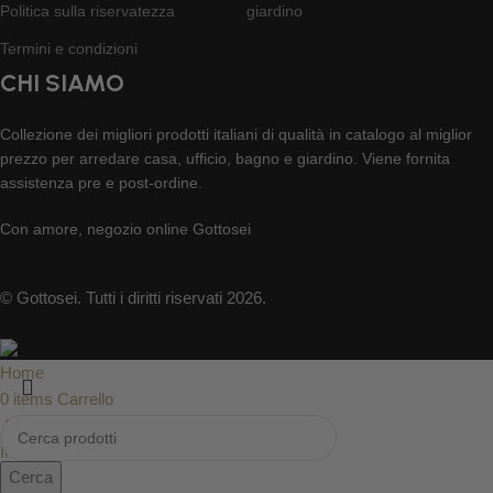
Politica sulla riservatezza
giardino
Termini e condizioni
CHI SIAMO
Collezione dei migliori prodotti italiani di qualità in catalogo al miglior
prezzo per arredare casa, ufficio, bagno e giardino. Viene fornita
assistenza pre e post-ordine.
Con amore, negozio online Gottosei
© Gottosei. Tutti i diritti riservati 2026.
Home
0
items
Carrello
Supporto
Il mio account
Cerca
Cerca