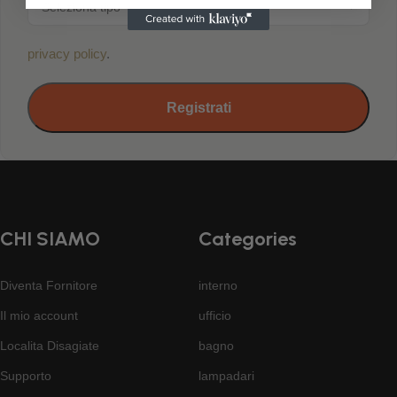
privacy policy
.
Registrati
CHI SIAMO
Categories
Diventa Fornitore
interno
Il mio account
ufficio
Localita Disagiate
bagno
Supporto
lampadari