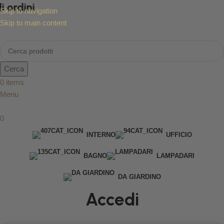
 ordini
Skip to navigation
Skip to main content
Cerca
0
items
Menu
0
INTERNO
UFFICIO
BAGNO
LAMPADARI
DA GIARDINO
Accedi