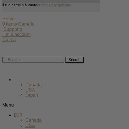
il tuo carrello è vuoto
ritorna ad acquistare
Home
0
items
Carrello
Supporto
Il mio account
Cerca
Search
EUR
Canada
USA
Japan
Menu
EUR
Canada
USA