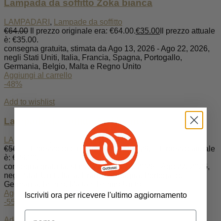
Lampada da soffitto Zoka bianca
LAMPADARI
,
Lampade da soffitto
€
64.00
Il prezzo originale era: €64.00.
€
35.00
Il prezzo attuale
è: €35.00.
consegna gratuita, stimata da Ago 13, 2026 - Ago 22, 2026,
negli Stati Uniti, Italia, Francia, Spagna, Portogallo,
Germania, Belgio, Malta e Regno Unito
Aggiungi al carrello
-48%
Add to wishlist
Lampada da soffitto Stel bianca
LAMPADARI
,
Lampade da soffitto
€
56.00
Il prezzo originale era: €56.00.
€
29.00
Il prezzo attuale
è: €29.00.
consegna gratuita, stimata da Ago 13, 2026 - Ago 22, 2026,
negli Stati Uniti, Italia, Francia, Spagna, Portogallo,
Germania, Belgio, Malta e Regno Unito
Aggiungi al carrello
Iscriviti ora per ricevere l'ultimo aggiornamento
-55%
Add to wishlist