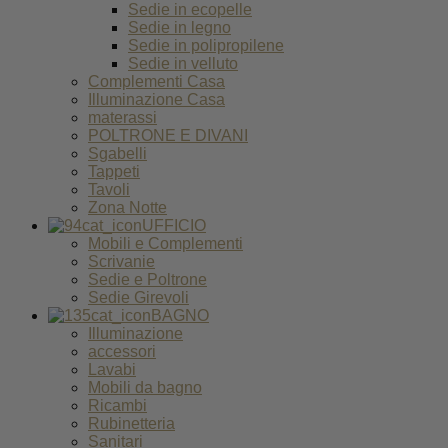
Sedie in ecopelle
Sedie in legno
Sedie in polipropilene
Sedie in velluto
Complementi Casa
Illuminazione Casa
materassi
POLTRONE E DIVANI
Sgabelli
Tappeti
Tavoli
Zona Notte
UFFICIO
Mobili e Complementi
Scrivanie
Sedie e Poltrone
Sedie Girevoli
BAGNO
Illuminazione
accessori
Lavabi
Mobili da bagno
Ricambi
Rubinetteria
Sanitari