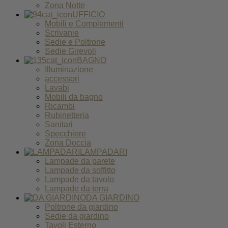
Zona Notte
UFFICIO
Mobili e Complementi
Scrivanie
Sedie e Poltrone
Sedie Girevoli
BAGNO
Illuminazione
accessori
Lavabi
Mobili da bagno
Ricambi
Rubinetteria
Sanitari
Specchiere
Zona Doccia
LAMPADARI
Lampade da parete
Lampade da soffitto
Lampade da tavolo
Lampade da terra
DA GIARDINO
Poltrone da giardino
Sedie da giardino
Tavoli Esterno