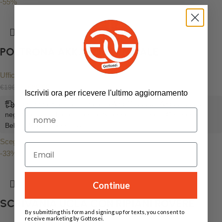
-55%
POLTRONA AKKA DIRIGENZIALE
Ufficio
,
Sedie e Poltrone
€
89.00
€
196.00
Iscriviti ora per ricevere l'ultimo aggiornamento
consegna gratuita, stimata da Ago 11, 2026 - Ago 20, 2026,
negli Stati Uniti, Italia, Francia, Spagna, Portogallo, Germania,
Belgio, Malta e Regno Unito
Scegli
-33%
Continue
SCRIVANIA UCLA CON RIPIANI ROVERE
By submitting this form and signing up for texts, you consent to
receive marketing by Gottosei.