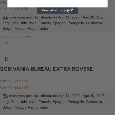
Ufficio
,
Scrivanie
€
109.00
€
162.00
consegna gratuita, stimata da Ago 11, 2026 - Ago 20, 2026,
negli Stati Uniti, Italia, Francia, Spagna, Portogallo, Germania,
Belgio, Malta e Regno Unito
Aggiungi al carrello
-33%
SCRIVANIA BUREAU EXTRA ROVERE
Ufficio
,
Scrivanie
€
105.00
€
157.00
consegna gratuita, stimata da Ago 11, 2026 - Ago 20, 2026,
negli Stati Uniti, Italia, Francia, Spagna, Portogallo, Germania,
Belgio, Malta e Regno Unito