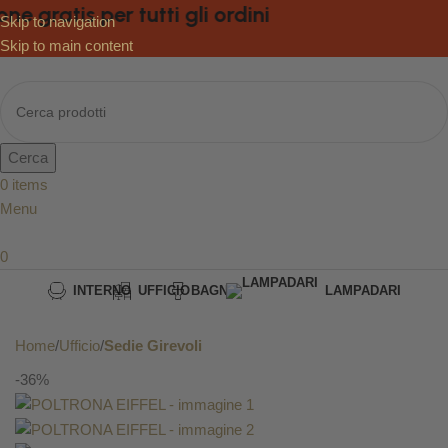
 gratis per tutti gli ordini
Skip to navigation
Skip to main content
Cerca
0
items
Menu
0
INTERNO
UFFICIO
BAGNO
LAMPADARI
DA GIARDINO
Home
Ufficio
Sedie Girevoli
-36%