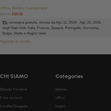
Ufficio
,
Mobili e Complementi
€
39.00
€
90.00
consegna gratuita, stimata da Ago 11, 2026 - Ago 20, 2026,
negli Stati Uniti, Italia, Francia, Spagna, Portogallo, Germania,
Belgio, Malta e Regno Unito
Aggiungi al carrello
CHI SIAMO
Categories
Diventa Fornitore
interno
Il mio account
ufficio
Localita Disagiate
bagno