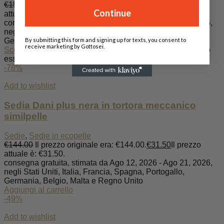
€
157.00
Il prezzo originale era: €157.00.
€
49.00
Il prezzo
Continue
attuale è: €49.00.
consegna gratuita, stimata da Ago 12, 2026 - Ago 21, 2026,
negli Stati Uniti, Italia, Francia, Spagna, Portogallo,
By submitting this form and signing up for texts, you consent to
Germania, Belgio, Malta e Regno Unito
receive marketing by Gottosei.
Scegli
Questo prodotto ha più varianti. Le opzioni possono
essere scelte nella pagina del prodotto
-78%
Add to wishlist
Sedia Dani plus nera in tortora meccanico
similpelle
Sedie
,
Sedie in ecopelle
€
144.00
Il prezzo originale era: €144.00.
€
31.50
Il prezzo
attuale è: €31.50.
consegna gratuita, stimata da Ago 12, 2026 - Ago 21, 2026,
negli Stati Uniti, Italia, Francia, Spagna, Portogallo,
Germania, Belgio, Malta e Regno Unito
Aggiungi al carrello
-49%
Add to wishlist