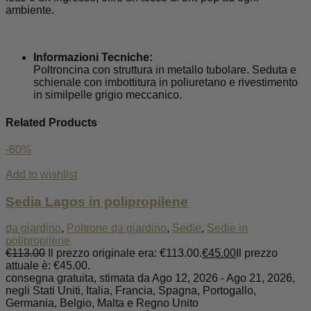
ambiente.
Informazioni Tecniche:
Poltroncina con struttura in metallo tubolare. Seduta e
schienale con imbottitura in poliuretano e rivestimento
in similpelle grigio meccanico.
Related Products
-60%
Add to wishlist
Sedia Lagos in polipropilene
da giardino
,
Poltrone da giardino
,
Sedie
,
Sedie in
polipropilene
€
113.00
Il prezzo originale era: €113.00.
€
45.00
Il prezzo
attuale è: €45.00.
consegna gratuita, stimata da Ago 12, 2026 - Ago 21, 2026,
negli Stati Uniti, Italia, Francia, Spagna, Portogallo,
Germania, Belgio, Malta e Regno Unito