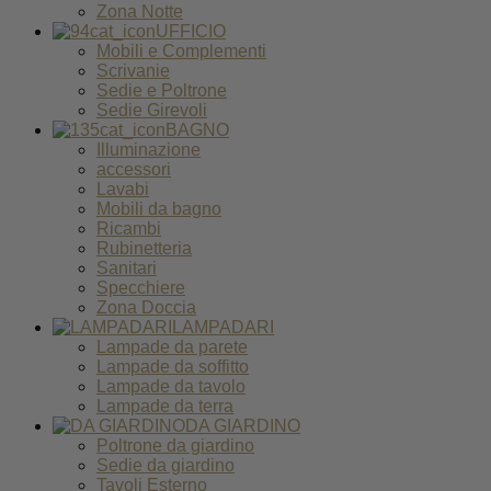
Zona Notte
UFFICIO
Mobili e Complementi
Scrivanie
Sedie e Poltrone
Sedie Girevoli
BAGNO
Illuminazione
accessori
Lavabi
Mobili da bagno
Ricambi
Rubinetteria
Sanitari
Specchiere
Zona Doccia
LAMPADARI
Lampade da parete
Lampade da soffitto
Lampade da tavolo
Lampade da terra
DA GIARDINO
Poltrone da giardino
Sedie da giardino
Tavoli Esterno