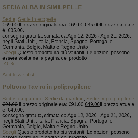
SEDIA ALBA IN SIMILPELLE
Sedie
,
Sedie in ecopelle
€
69.00
Il prezzo originale era: €69.00.
€
35.00
Il prezzo attuale
è: €35.00.
consegna gratuita, stimata da Ago 12, 2026 - Ago 21, 2026,
negli Stati Uniti, Italia, Francia, Spagna, Portogallo,
Germania, Belgio, Malta e Regno Unito
Scegli
Questo prodotto ha più varianti. Le opzioni possono
essere scelte nella pagina del prodotto
-46%
Add to wishlist
Poltrona Tavira in polipropilene
Sedie
,
da giardino
,
Sedie da giardino
,
Sedie in polipropilene
€
91.00
Il prezzo originale era: €91.00.
€
49.00
Il prezzo attuale
è: €49.00.
consegna gratuita, stimata da Ago 12, 2026 - Ago 21, 2026,
negli Stati Uniti, Italia, Francia, Spagna, Portogallo,
Germania, Belgio, Malta e Regno Unito
Scegli
Questo prodotto ha più varianti. Le opzioni possono
essere scelte nella pagina del prodotto