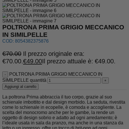
POLTRONA PRIMA GRIGIO MECCANICO
IN SIMILPELLE
COD:
8054382375876
€
70.00
Il prezzo originale era:
€70.00.
€
49.00
Il prezzo attuale è: €49.00.
POLTRONA PRIMA GRIGIO MECCANICO IN
SIMILPELLE quantità
Aggiungi al carrello
La poltrona Prima abbraccia il tuo corpo, grazie al suo
schienale imbottito e dal design morbido. La seduta, rivestita
come lo schienale in ecopelle, è comoda e accogliente. La
scelta del monocromo anche per le gambe, la rende un
oggetto di design sobrio e adatto ad ogni arredamento; è
l’ideale usata in sala da pranzo, ma anche in una stanza da
letto o un ingresso, offre un tocco di brit-pop ad ogni