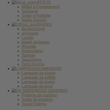
UFFICIO
Mobili e Complementi
Scrivanie
Sedie e Poltrone
Sedie Girevoli
BAGNO
Illuminazione
accessori
Lavabi
Mobili da bagno
Ricambi
Rubinetteria
Sanitari
Specchiere
Zona Doccia
LAMPADARI
Lampade da parete
Lampade da soffitto
Lampade da tavolo
Lampade da terra
DA GIARDINO
Poltrone da giardino
Sedie da giardino
Tavoli Esterno