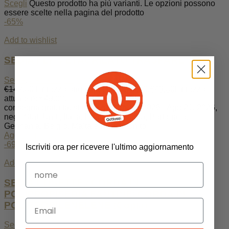
Scegli
Questo prodotto ha più varianti. Le opzioni possono
essere scelte nella pagina del prodotto
-65%
Add to wishlist
SEDIA FLY METACRILATO TRASPARENTE
Sedie
,
Sedie in polipropilene
€
142.00
Il prezzo originale era: €142.00.
€
49.00
Il prezzo
attuale è: €49.00.
consegna gratuita, stimata da Ago 12, 2026 - Ago 21, 2026,
negli Stati Uniti, Italia, Francia, Spagna, Portogallo,
Germania, Belgio, Malta e Regno Unito
Aggiungi al carrello
-69%
Iscriviti ora per ricevere l'ultimo aggiornamento
Add to wishlist
SEDIA COSETTE / CORDA IN
POLIPROPISEDIA FANTINE/ CORDA IN
POLIPROPILENELENE (Copia)
Sedie
,
Sedie in polipropilene