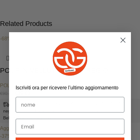
Related Products
-68%
POUF IN VELLUTO BEIGE REGIO
POLTRONE E DIVANI
Iscriviti ora per ricevere l'ultimo aggiornamento
€
29.00
€
90.00
consegna gratuita, stimata da Ago 12, 2026 - Ago 21, 2026,
negli Stati Uniti, Italia, Francia, Spagna, Portogallo, Germania,
Belgio, Malta e Regno Unito
Aggiungi al carrello
-37%