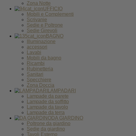
Zona Notte
UFFICIO
Mobili e Complementi
Scrivanie
Sedie e Poltrone
Sedie Girevoli
BAGNO
Illuminazione
accessori
Lavabi
Mobili da bagno
Ricambi
Rubinetteria
Sanitari
Specchiere
Zona Doccia
LAMPADARI
Lampade da parete
Lampade da soffitto
Lampade da tavolo
Lampade da terra
DA GIARDINO
Poltrone da giardino
Sedie da giardino
Tavoli Esterno