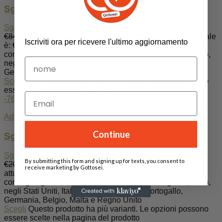
Sgabello Liu polipropilene metallo
Sgabelli
€
84.00
Il prezzo originale era: €84.00.
€
49.00
Il prezzo attuale
Iscriviti ora per ricevere l'ultimo aggiornamento
è: €49.00.
consegna gratuita, stimata da Ago 12, 2026 - Ago 21, 2026,
negli Stati Uniti, Italia, Francia, Spagna, Portogallo,
Germania, Belgio, Malta e Regno Unito
Scegli
Questo prodotto ha più varianti. Le opzioni possono
essere scelte nella pagina del prodotto
-76%
Add to wishlist
Continue
Sgabello Cosette / corda in polipropilene
Sgabelli
By submitting this form and signing up for texts, you consent to
€
203.00
Il prezzo originale era: €203.00.
€
49.00
Il prezzo
receive marketing by Gottosei.
attuale è: €49.00.
consegna gratuita, stimata da Ago 12, 2026 - Ago 21, 2026,
negli Stati Uniti, Italia, Francia, Spagna, Portogallo,
Germania, Belgio, Malta e Regno Unito
Scegli
Questo prodotto ha più varianti. Le opzioni possono
essere scelte nella pagina del prodotto