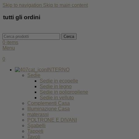
Skip to navigation
Skip to main content
ti gli ordini
Cerca
0
items
Menu
0
INTERNO
Sedie
Sedie in ecopelle
Sedie in legno
Sedie in polipropilene
Sedie in velluto
Complementi Casa
Illuminazione Casa
materassi
POLTRONE E DIVANI
Sgabelli
Tappeti
Tavoli