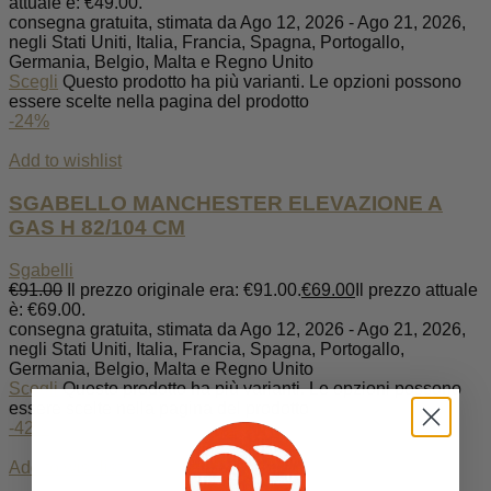
attuale è: €49.00.
consegna gratuita, stimata da Ago 12, 2026 - Ago 21, 2026,
negli Stati Uniti, Italia, Francia, Spagna, Portogallo,
Germania, Belgio, Malta e Regno Unito
Scegli
Questo prodotto ha più varianti. Le opzioni possono
essere scelte nella pagina del prodotto
-24%
Add to wishlist
SGABELLO MANCHESTER ELEVAZIONE A
GAS H 82/104 CM
Sgabelli
€
91.00
Il prezzo originale era: €91.00.
€
69.00
Il prezzo attuale
è: €69.00.
consegna gratuita, stimata da Ago 12, 2026 - Ago 21, 2026,
negli Stati Uniti, Italia, Francia, Spagna, Portogallo,
Germania, Belgio, Malta e Regno Unito
Scegli
Questo prodotto ha più varianti. Le opzioni possono
essere scelte nella pagina del prodotto
-42%
Add to wishlist