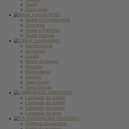
Tavoli
Zona Notte
UFFICIO
Mobili e Complementi
Scrivanie
Sedie e Poltrone
Sedie Girevoli
BAGNO
Illuminazione
accessori
Lavabi
Mobili da bagno
Ricambi
Rubinetteria
Sanitari
Specchiere
Zona Doccia
LAMPADARI
Lampade da parete
Lampade da soffitto
Lampade da tavolo
Lampade da terra
DA GIARDINO
Poltrone da giardino
Sedie da giardino