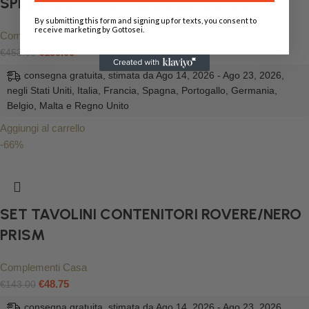
SPECCHIO KYARA PLUS BIANCO 180
By submitting this form and signing up for texts, you consent to
receive marketing by Gottosei.
Complementi Casa
€
159.00
€
453.00
consegna gratuita, stimata da Ago 14, 2026 - Ago 23, 2026,
negli Stati Uniti, Italia, Francia, Spagna, Portogallo, Germania,
Belgio, Malta e Regno Unito
Aggiungi al carrello
-66%
SET TAVOLINI CONTENITORI ROVERE/NERO
PRISM
Complementi Casa
€
48.75
€
143.00
consegna gratuita, stimata da Ago 14, 2026 - Ago 23, 2026,