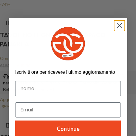
-74%
TAVOLINO LEGNO BIANCO OPACO
PANAREA
Complementi Casa
€
49.00
€
186.00
Iscriviti ora per ricevere l'ultimo aggiornamento
consegna gratuita, stimata da Ago 14, 2026 - Ago 23, 2026,
negli Stati Uniti, Italia, Francia, Spagna, Portogallo, Germania,
Belgio, Malta e Regno Unito
Aggiungi al carrello
-65%
Continue