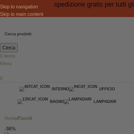
spedizione gratis per tutti gli o
Skip to navigation
Skip to main content
Cerca
0
items
Menu
0
INTERNO
UFFICIO
BAGNO
LAMPADARI
DA GIARDINO
Home
Tavoli
-36%