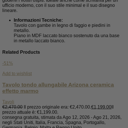
godervi i vostri ospiti. Ideale anche come scrivania per un
ufficio moderno, con il suo stile minimal e il suo disegno
lineare.
Informazioni Tecniche:
Tavolo con gambe in legno di faggio e piedini in
metallo.
Piano in MDF laccato bianco sostenuto da una base
in metallo laccato bianco.
Related Products
-51%
Add to wishlist
Tavolo tondo allungabile Arizona ceramica
effetto marmo
Tavoli
€
2,470.00
Il prezzo originale era: €2,470.00.
€
1,199.00
Il
prezzo attuale è: €1,199.00.
consegna gratuita, stimata da Ago 12, 2026 - Ago 21, 2026,
negli Stati Uniti, Italia, Francia, Spagna, Portogallo,
Germania, Belgio, Malta e Regno Unito