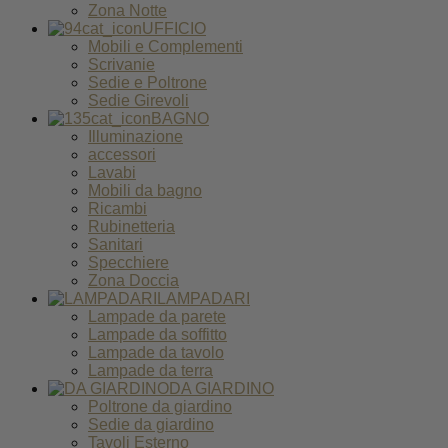
Zona Notte
UFFICIO
Mobili e Complementi
Scrivanie
Sedie e Poltrone
Sedie Girevoli
BAGNO
Illuminazione
accessori
Lavabi
Mobili da bagno
Ricambi
Rubinetteria
Sanitari
Specchiere
Zona Doccia
LAMPADARI
Lampade da parete
Lampade da soffitto
Lampade da tavolo
Lampade da terra
DA GIARDINO
Poltrone da giardino
Sedie da giardino
Tavoli Esterno