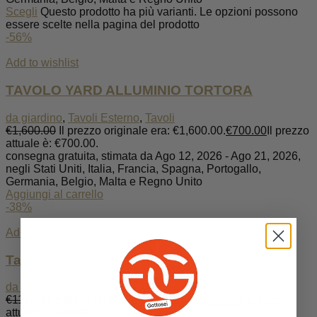
Scegli
Questo prodotto ha più varianti. Le opzioni possono
essere scelte nella pagina del prodotto
-56%
Add to wishlist
TAVOLO YARD ALLUMINIO TORTORA
da giardino
,
Tavoli Esterno
,
Tavoli
€
1,600.00
Il prezzo originale era: €1,600.00.
€
700.00
Il prezzo
attuale è: €700.00.
consegna gratuita, stimata da Ago 12, 2026 - Ago 21, 2026,
negli Stati Uniti, Italia, Francia, Spagna, Portogallo,
Germania, Belgio, Malta e Regno Unito
Aggiungi al carrello
-38%
Add to wishlist
Tavolo Sunny
da giardino
,
Tavoli Esterno
,
Tavoli
€
111.00
Il prezzo originale era: €111.00.
€
69.00
Il prezzo
attuale è: €69.00.