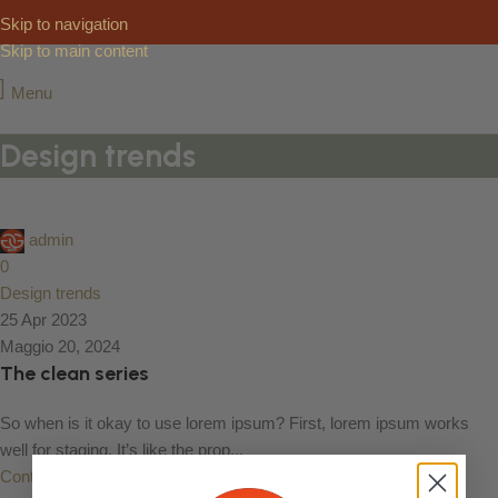
Skip to navigation
Skip to main content
Menu
Design trends
admin
0
Design trends
25 Apr 2023
Maggio 20, 2024
The clean series
So when is it okay to use lorem ipsum? First, lorem ipsum works
well for staging. It’s like the prop...
Continue reading