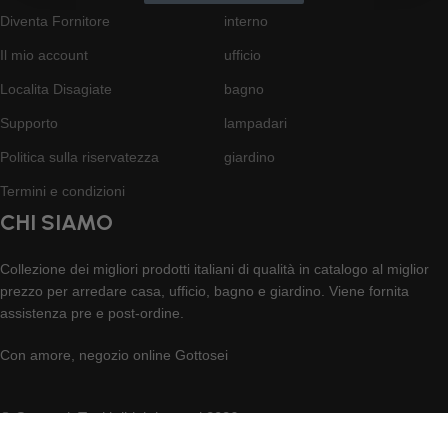
Diventa Fornitore
interno
Il mio account
ufficio
Localita Disagiate
bagno
Supporto
lampadari
Politica sulla riservatezza
giardino
Termini e condizioni
CHI SIAMO
Collezione dei migliori prodotti italiani di qualità in catalogo al miglior
prezzo per arredare casa, ufficio, bagno e giardino. Viene fornita
assistenza pre e post-ordine.
Con amore, negozio online Gottosei
© Gottosei. Tutti i diritti riservati 2026.