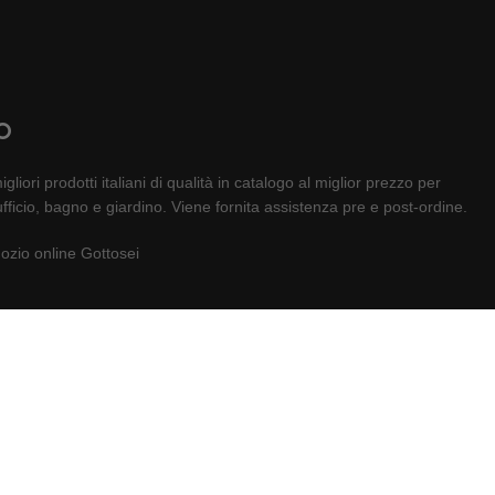
O
gliori prodotti italiani di qualità in catalogo al miglior prezzo per
fficio, bagno e giardino. Viene fornita assistenza pre e post-ordine.
zio online Gottosei