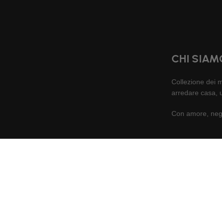
CHI SIAM
Collezione dei mi
arredare casa, u
Con amore, nego
Home
Carrello