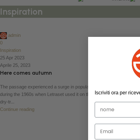
Inspiration
admin
0
Inspiration
25 Apr 2023
Aprile 25, 2023
Here comes autumn
The passage experienced a surge in popularity
Iscriviti ora per ric
during the 1960s when Letraset used it on their
dry-tr...
Continue reading