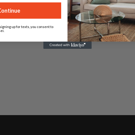
Continue
signing up for texts, you consent to
ei.