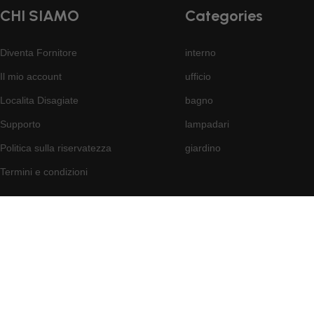
CHI SIAMO
Categories
Diventa Fornitore
interno
Il mio account
ufficio
Localita Disagiate
bagno
Supporto
lampadari
Politica sulla riservatezza
giardino
Termini e condizioni
© Gottosei. Tutti i diritti riservati 2026.