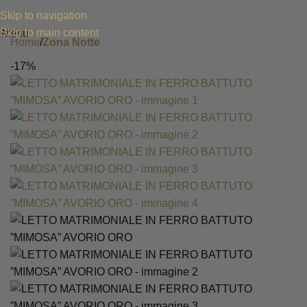
Skip to navigation
Skip to main content
Menu
Home
Zona Notte
-17%