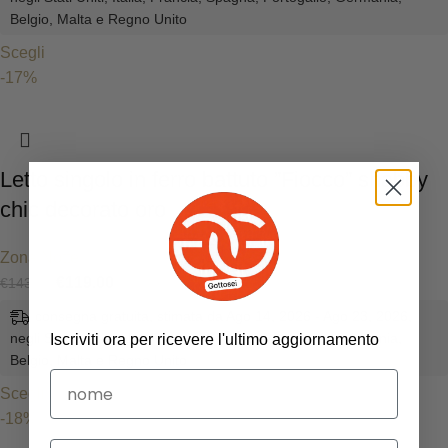
Belgio, Malta e Regno Unito
Scegli
-17%
Letto singolo in ferro battuto ”Fiocco” shabby
chic decorato oro
Zona Notte
€
119.00
€
143.00
consegna gratuita, stimata da Ago 14, 2026 - Ago 23, 2026,
negli Stati Uniti, Italia, Francia, Spagna, Portogallo, Germania,
Iscriviti ora per ricevere l'ultimo aggiornamento
Belgio, Malta e Regno Unito
Scegli
-18%