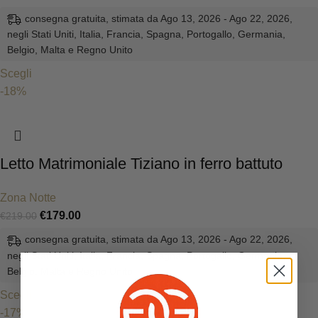
consegna gratuita, stimata da Ago 13, 2026 - Ago 22, 2026,
negli Stati Uniti, Italia, Francia, Spagna, Portogallo, Germania,
Belgio, Malta e Regno Unito
Scegli
-18%
Letto Matrimoniale Tiziano in ferro battuto
Zona Notte
€
179.00
€
219.00
consegna gratuita, stimata da Ago 13, 2026 - Ago 22, 2026,
negli Stati Uniti, Italia, Francia, Spagna, Portogallo, Germania,
Belgio, Malta e Regno Unito
Scegli
-17%