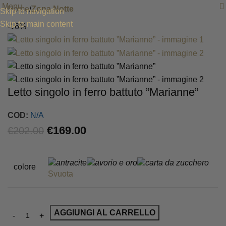
Menu
Home
Zona Notte
Skip to navigation
Skip to main content
-16%
Letto singolo in ferro battuto ”Marianne”
COD:
N/A
€
169.00
€
202.00
colore
Svuota
AGGIUNGI AL CARRELLO