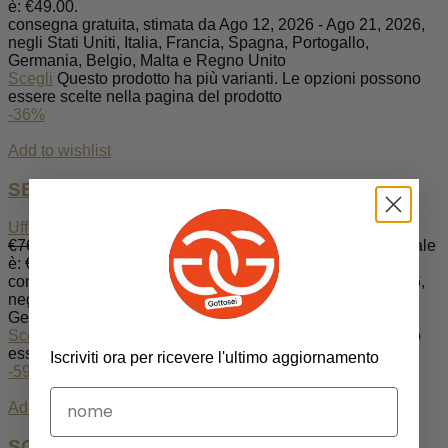
è: €49.00.
consegna gratuita, stimata da Ago 12, 2026 - Ago 21, 2026,
negli Stati Uniti, Italia, Francia, Spagna, Portogallo,
Germania, Belgio, Malta e Regno Unito
Scegli
Questo prodotto ha più varianti. Le opzioni possono
essere scelte nella pagina del prodotto
-36%
Add to wishlist
SEDIA GIOCOSA NERO
Ufficio
,
Sedie Girevoli
€
76.00
Il prezzo originale era: €76.00.
€
49.00
Il prezzo attuale
è: €49.00.
consegna gratuita, stimata da Ago 12, 2026 - Ago 21, 2026,
negli Stati Uniti, Italia, Francia, Spagna, Portogallo,
Germania, Belgio, Malta e Regno Unito
Scegli
Questo prodotto ha più varianti. Le opzioni possono
essere scelte nella pagina del prodotto
Iscriviti ora per ricevere l'ultimo aggiornamento
-59%
Add to wishlist
SCRIVANIA BUREAU