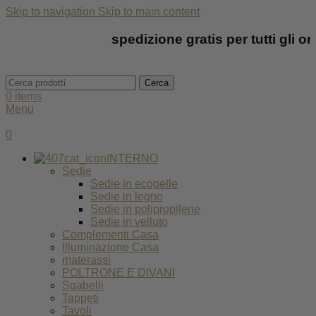
Skip to navigation
Skip to main content
spedizione gratis per tutti gli ordin
Cerca
0
items
Menu
0
INTERNO
Sedie
Sedie in ecopelle
Sedie in legno
Sedie in polipropilene
Sedie in velluto
Complementi Casa
Illuminazione Casa
materassi
POLTRONE E DIVANI
Sgabelli
Tappeti
Tavoli