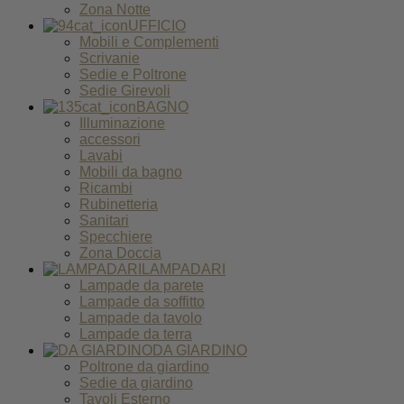
Zona Notte
UFFICIO
Mobili e Complementi
Scrivanie
Sedie e Poltrone
Sedie Girevoli
BAGNO
Illuminazione
accessori
Lavabi
Mobili da bagno
Ricambi
Rubinetteria
Sanitari
Specchiere
Zona Doccia
LAMPADARI
Lampade da parete
Lampade da soffitto
Lampade da tavolo
Lampade da terra
DA GIARDINO
Poltrone da giardino
Sedie da giardino
Tavoli Esterno