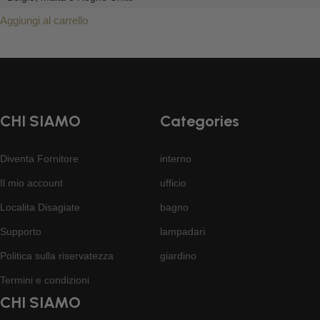
Aggiungi al carrello
CHI SIAMO
Categories
Diventa Fornitore
interno
Il mio account
ufficio
Localita Disagiate
bagno
Supporto
lampadari
Politica sulla riservatezza
giardino
Termini e condizioni
CHI SIAMO