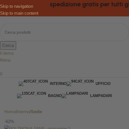
spedizione gratis per tutti gli 
Skip to navigation
Skip to main content
Cerca
0
items
Menu
0
INTERNO
UFFICIO
BAGNO
LAMPADARI
DA GIARDINO
Home
interno
Sedie
-62%