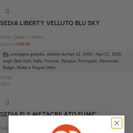
SEDIA LIBERTY VELLUTO BLU SKY
Sedie
,
Sedie in velluto
€
49.00
€
160.00
consegna gratuita, stimata da Ago 12, 2026 - Ago 21, 2026,
negli Stati Uniti, Italia, Francia, Spagna, Portogallo, Germania,
Belgio, Malta e Regno Unito
Scegli
-65%
SEDIA FLY METACRILATO FUME’
Sedie
,
Sedie in polipropilene