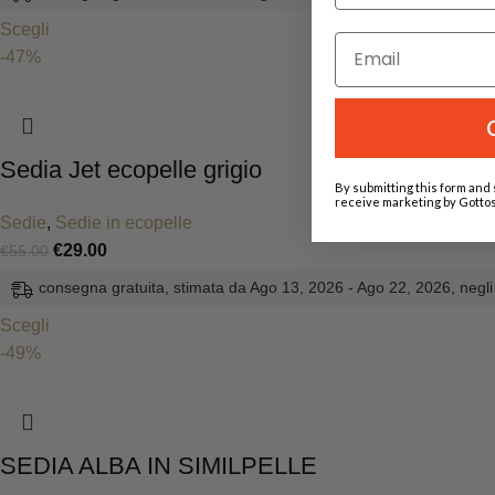
Scegli
-47%
Sedia Jet ecopelle grigio
By submitting this form and 
receive marketing by Gottos
Sedie
,
Sedie in ecopelle
€
29.00
€
55.00
consegna gratuita, stimata da Ago 13, 2026 - Ago 22, 2026, negli 
Scegli
-49%
SEDIA ALBA IN SIMILPELLE