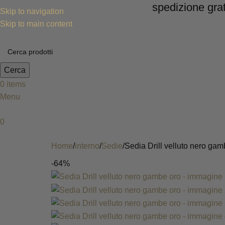
spedizione gratis per t
Skip to navigation
Skip to main content
Cerca
0
items
Menu
0
INTERNO
Home
interno
Sedie
Sedia Drill velluto nero gam
-64%