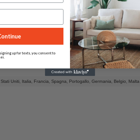
Continue
signing up for texts, you consent to
ei.
Stati Uniti, Italia, Francia, Spagna, Portogallo, Germania, Belgio, Malt