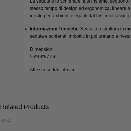
La seduta e lo schienale, fusi insieme, seguono 
stesso tempo di design ed ergonomica, lineare e a
ideale per ambienti eleganti dal fascino classico e
Informazioni Tecniche:
Sedia con struttura in met
seduta e schienali imbottiti in poliuretano e rivesti
Dimensioni:
56*49*87 cm
Altezza seduta: 45 cm
Related Products
-69%