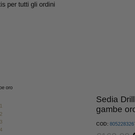
utti gli ordini
UFFICIO
BAGNO
LAMPADAR
be oro
Sedia Dril
gambe or
COD:
805228326