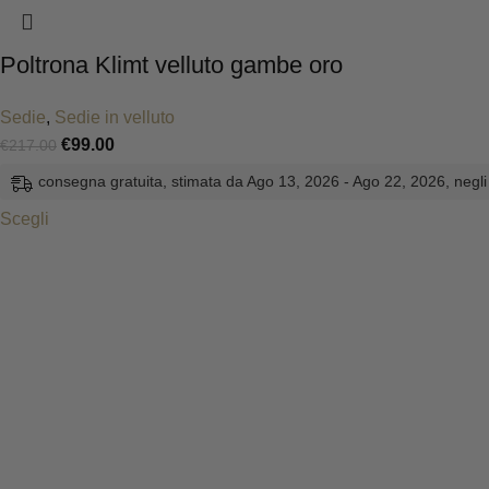
Poltrona Klimt velluto gambe oro
Sedie
,
Sedie in velluto
€
99.00
€
217.00
consegna gratuita, stimata da Ago 13, 2026 - Ago 22, 2026, negli 
Scegli
CHI SIAMO
Categories
Diventa Fornitore
interno