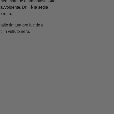
linee morbide e armoniose. Allo
vvolgente, Drill è la sedia
 retrò.
allo finitura oro lucido e
ti in velluto nero.