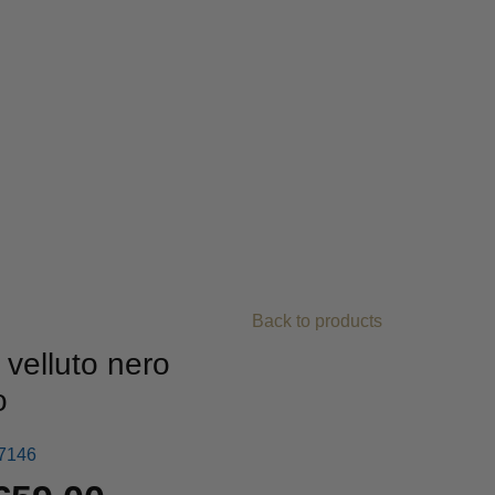
I
DA GIARDINO
Back to products
l velluto nero
o
7146