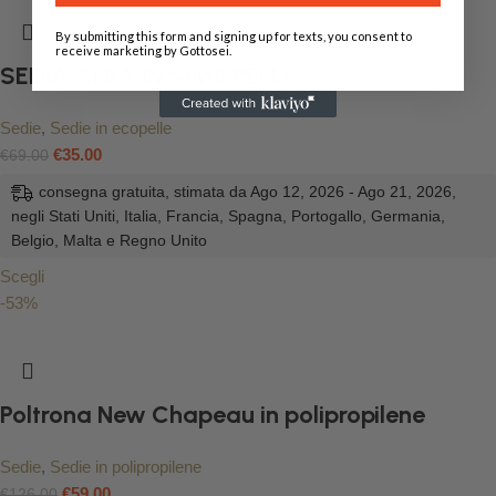
By submitting this form and signing up for texts, you consent to
receive marketing by Gottosei.
SEDIA ALBA IN SIMILPELLE
Sedie
,
Sedie in ecopelle
€
35.00
€
69.00
consegna gratuita, stimata da Ago 12, 2026 - Ago 21, 2026,
negli Stati Uniti, Italia, Francia, Spagna, Portogallo, Germania,
Belgio, Malta e Regno Unito
Scegli
-53%
Poltrona New Chapeau in polipropilene
Sedie
,
Sedie in polipropilene
€
59.00
€
126.00