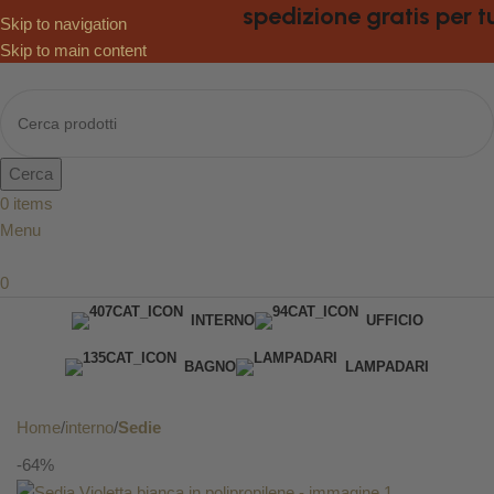
spedizione gratis per tutti
Skip to navigation
Skip to main content
Cerca
0
items
Menu
0
INTERNO
UFFICIO
BAGNO
LAMPADARI
DA GIARDINO
Home
interno
Sedie
-64%