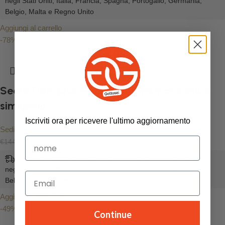
negli Stati Uniti, Italia, Francia, Spagna, Portogallo, Germania,
Belgio, Malta e Regno Unito
Aggiungi al carrello
-78%
Sedia Dani plus nera in tortora meccanico
similpelle
Iscriviti ora per ricevere l'ultimo aggiornamento
Sedie
,
Sedie in ecopelle
€
31.50
€
144.00
consegna gratuita, stimata da Ago 12, 2026 - Ago 21, 2026,
negli Stati Uniti, Italia, Francia, Spagna, Portogallo, Germania,
Belgio, Malta e Regno Unito
Aggiungi al carrello
-49%
Continue