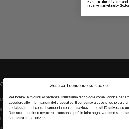
By submitting this form and 
receive marketing by Gottos
CHI SIAMO
Categories
Gestisci il consenso sui cookie
Per fornire le migliori esperienze, utilizziamo tecnologie come i cookie per ar
Diventa Fornitore
interno
accedere alle informazioni del dispositivo. Il consenso a queste tecnologie ci
di elaborare dati come il comportamento di navigazione o gli ID univoci su que
Il mio account
ufficio
Non acconsentire o revocare il consenso può influire negativamente su alcu
caratteristiche e funzioni.
Localita Disagiate
bagno
Supporto
lampadari