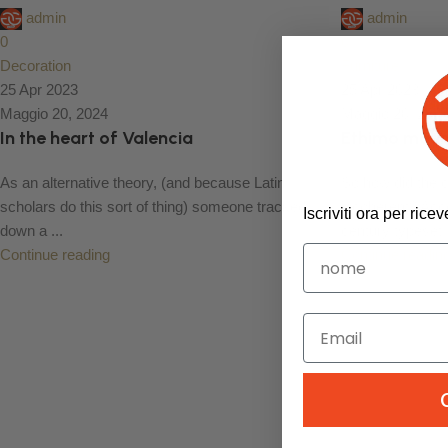
admin
admin
0
0
Decoration
Furniture
25 Apr 2023
25 Apr 2023
Maggio 20, 2024
Maggio 20, 202
In the heart of Valencia
Ethimo mount
As an alternative theory, (and because Latin
So how did the 
scholars do this sort of thing) someone tracked
incoherent? Acco
Iscriviti ora per ric
down a ...
century typeset..
Continue reading
Continue readin