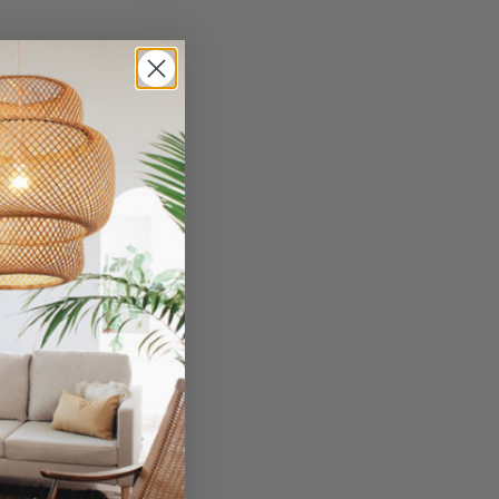
ipsum? First,
. It’s like the