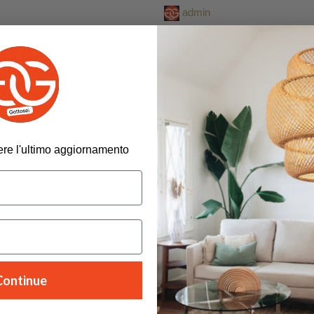
admin
0
Design trends
25 Apr 2023
4
Maggio 20, 2024
ain style
The clean series
classical Latin become so
So when is it okay to use lorem 
rding to McClintock, a 15th
lorem ipsum works well for staging
evere l'ultimo aggiornamento
.
prop...
g
Continue reading
Continue